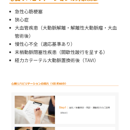
急性心筋梗塞
狭心症
大血管疾患（大動脈解離・解離性大動脈瘤・大血
管術後）
慢性心不全（適応基準あり）
末梢動脈閉塞性疾患（間歇性跛行を呈する）
経力カテーテル大動脈置換術後（TAVI）